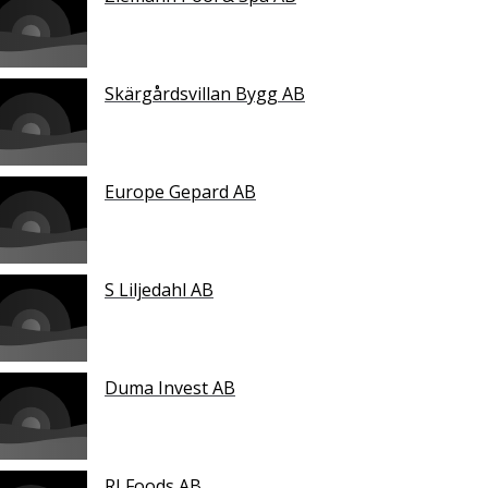
Skärgårdsvillan Bygg AB
Europe Gepard AB
S Liljedahl AB
Duma Invest AB
RJ Foods AB