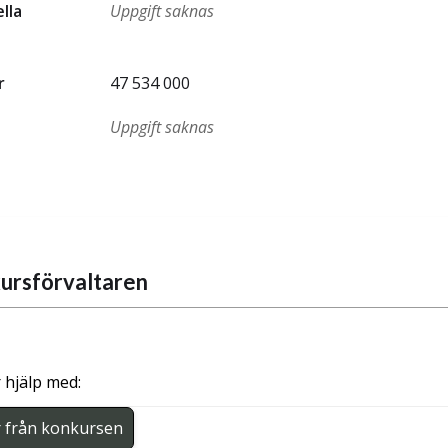
ella
Uppgift saknas
r
47 534 000
Uppgift saknas
ursförvaltaren
 hjälp med:
r från konkursen