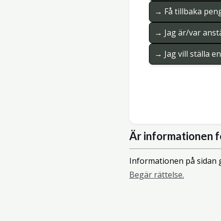
→ Få tillbaka pen
→ Jag är/var anstä
→ Jag vill ställa 
Är informationen f
Informationen på sidan g
Begär rättelse.