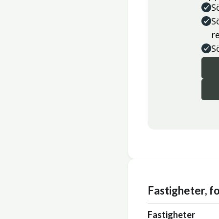
S
S
r
S
Fastigheter, 
Fastigheter