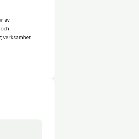
er av
 och
g verksamhet.