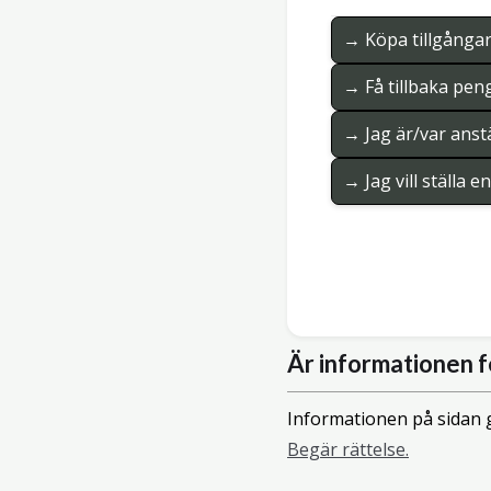
→ Köpa tillgånga
→ Få tillbaka pen
→ Jag är/var anstä
→ Jag vill ställa 
Är informationen f
Informationen på sidan g
Begär rättelse.