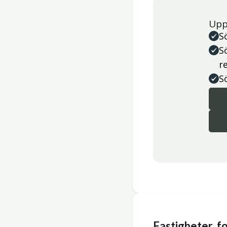
Upp
S
S
r
S
Fastigheter, 