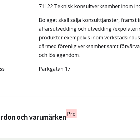
71122 Teknisk konsultverksamhet inom ind
Bolaget skall sälja konsulttjänster, främs
affärsutveckling och utveckling'/expolateri
produkter exempelvis inom verkstadsindust
därmed förenlig verksamhet samt förvärva 
och lös egendom.
ss
Parkgatan 17
Pro
fordon och varumärken