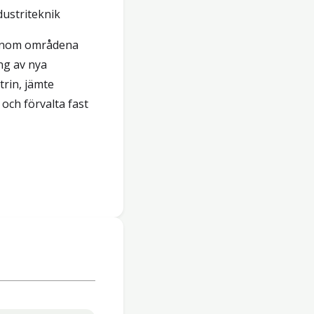
ustriteknik
t inom områdena
ng av nya
rin, jämte
och förvalta fast