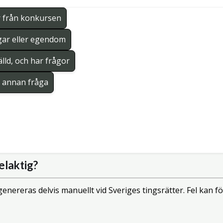
r från konkursen
gar eller egendom
lld, och har frågor
en annan fråga
elaktig?
enereras delvis manuellt vid Sveriges tingsrätter. Fel kan