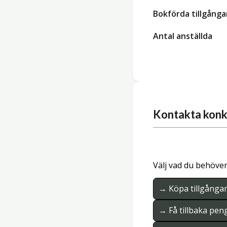
Bokförda tillgånga
Antal anställda
Kontakta konk
Välj vad du behöver
→ Köpa tillgånga
→ Få tillbaka pen