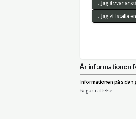
→ Jag är/var anstä
→ Jag vill ställa 
Är informationen f
Informationen på sidan g
Begär rättelse.