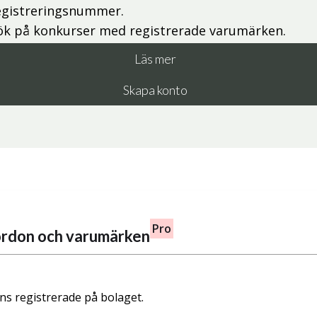
egistreringsnummer.
ök på konkurser med registrerade varumärken.
Läs mer
Skapa konto
Pro
fordon och varumärken
nns registrerade på bolaget.