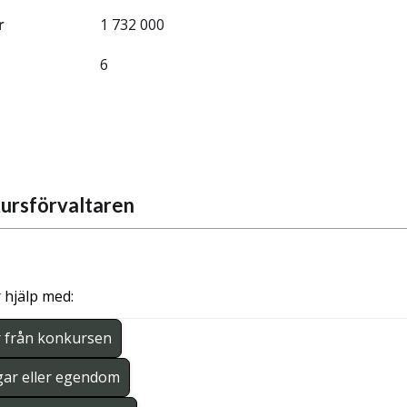
r
1 732 000
6
ursförvaltaren
 hjälp med:
r från konkursen
gar eller egendom