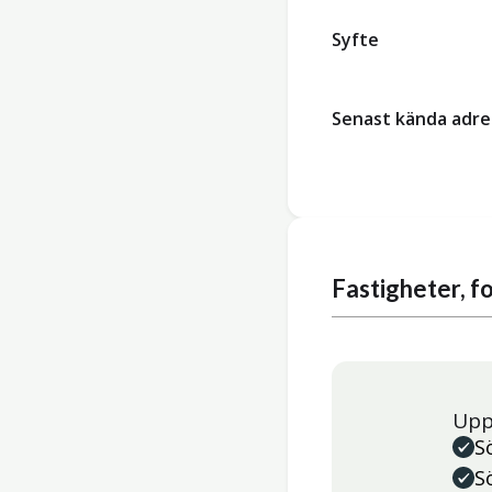
Syfte
Senast kända adre
Fastigheter, 
Upp
S
S