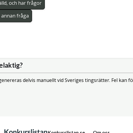
lld, och har frågor
en annan fråga
elaktig?
enereras delvis manuellt vid Sveriges tingsrätter. Fel kan
Konkurslistan.se
Om oss