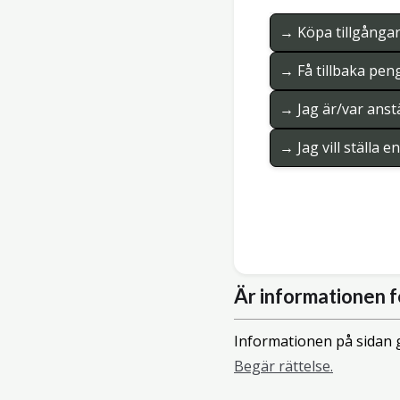
→ Köpa tillgånga
→ Få tillbaka pen
→ Jag är/var anstä
→ Jag vill ställa 
Är informationen f
Informationen på sidan g
Begär rättelse.