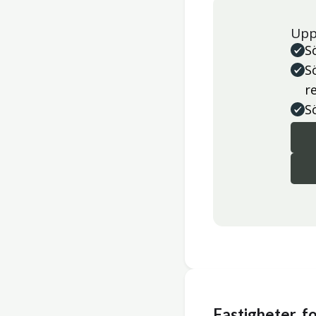
Upp
S
S
r
S
Fastigheter, 