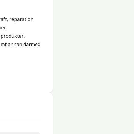
aft, reparation
med
sprodukter,
samt annan därmed