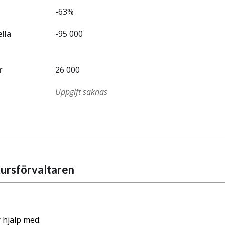
-63%
ella
-95 000
r
26 000
Uppgift saknas
ursförvaltaren
 hjälp med: