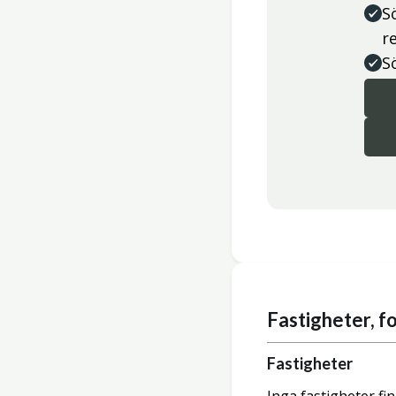
S
r
S
Fastigheter, 
Fastigheter