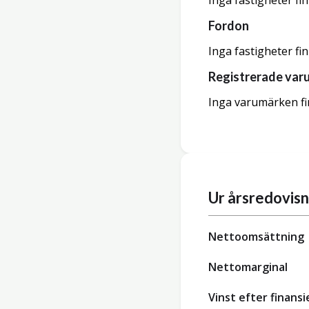
Inga fastigheter fi
Fordon
Inga fastigheter fi
Registrerade var
Inga varumärken fi
Ur årsredovis
Nettoomsättning
Nettomarginal
Vinst efter finansi