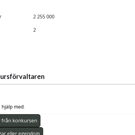
r
2 255 000
2
ursförvaltaren
 hjälp med:
r från konkursen
gar eller egendom