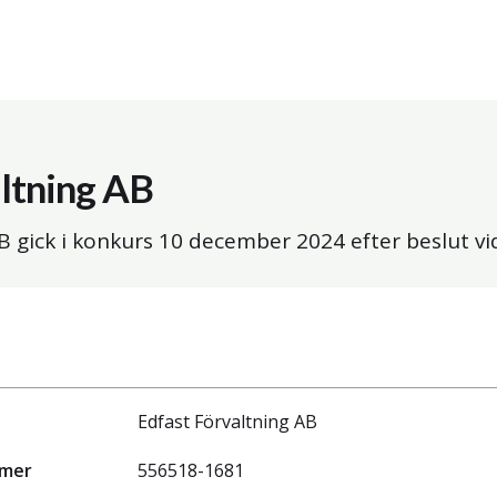
ltning AB
B gick i konkurs
10 december 2024
efter beslut v
Edfast Förvaltning AB
mmer
556518-1681