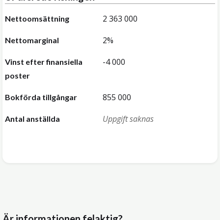
2 363 000
Nettoomsättning
2%
Nettomarginal
-4 000
Vinst efter finansiella
poster
855 000
Bokförda tillgångar
Uppgift saknas
Antal anställda
Är informationen felaktig?