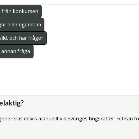
r från konkursen
gar eller egendom
lld, och har frågor
en annan fråga
elaktig?
enereras delvis manuellt vid Sveriges tingsrätter. Fel kan