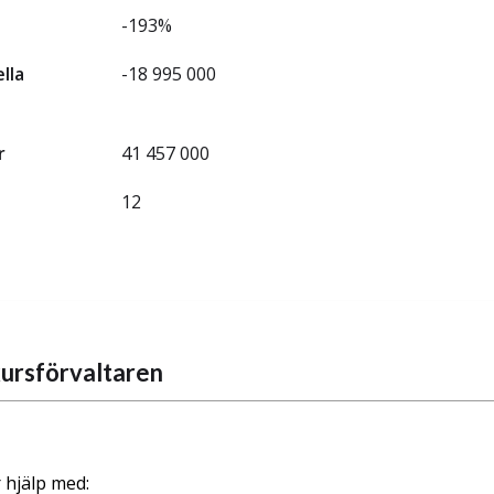
-193%
ella
-18 995 000
r
41 457 000
12
ursförvaltaren
 hjälp med: