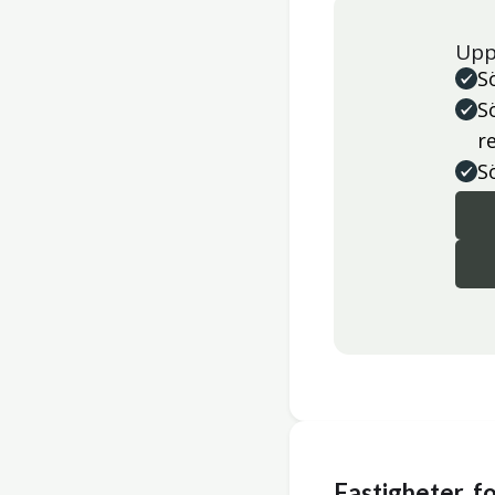
Upp
S
S
r
S
Fastigheter, 