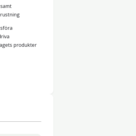
 samt
trustning
dsföra
driva
lagets produkter