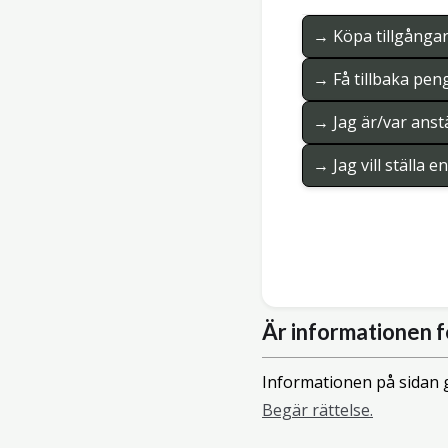
→ Köpa tillgånga
→ Få tillbaka pen
→ Jag är/var anstä
→ Jag vill ställa 
Är informationen f
Informationen på sidan g
Begär rättelse.