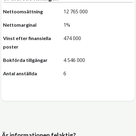
12 765 000
Nettoomsättning
1%
Nettomarginal
474 000
Vinst efter finansiella
poster
4 546 000
Bokförda tillgångar
6
Antal anställda
Är informationen felaktig?