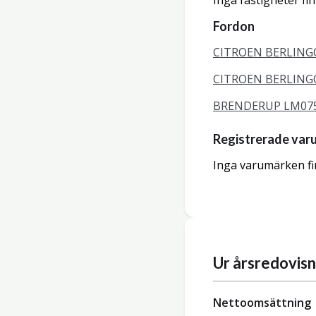
Inga fastigheter fi
Fordon
CITROEN BERLINGO
CITROEN BERLINGO
BRENDERUP LM0750
Registrerade var
Inga varumärken fi
Ur årsredovis
Nettoomsättning