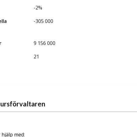
-2%
ella
-305 000
r
9 156 000
21
ursförvaltaren
 hjälp med: