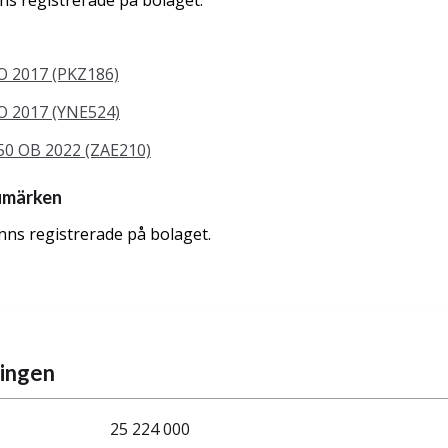
nns registrerade på bolaget.
 2017 (PKZ186)
 2017 (YNE524)
 OB 2022 (ZAE210)
umärken
nns registrerade på bolaget.
ningen
25 224 000