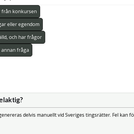
r från konkursen
gar eller egendom
lld, och har frågor
en annan fråga
elaktig?
enereras delvis manuellt vid Sveriges tingsrätter. Fel kan