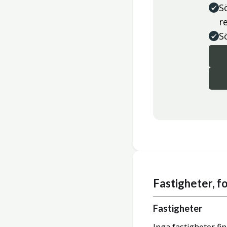
S
r
S
Fastigheter, 
Fastigheter