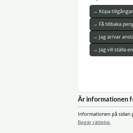
→ Köpa tillgånga
→ Få tillbaka pen
→ Jag är/var anstä
→ Jag vill ställa 
Är informationen f
Informationen på sidan g
Begär rättelse.