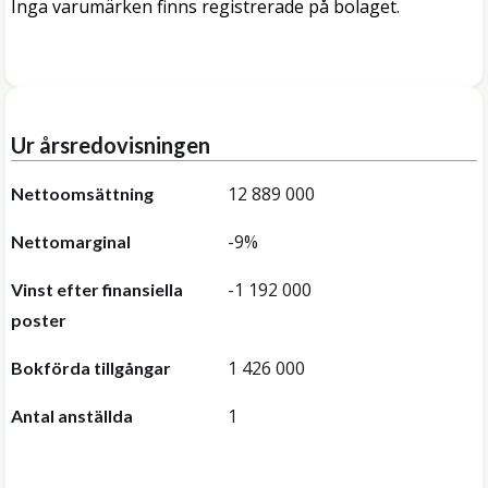
Inga varumärken finns registrerade på bolaget.
Ur årsredovisningen
12 889 000
Nettoomsättning
-9%
Nettomarginal
-1 192 000
Vinst efter finansiella
poster
1 426 000
Bokförda tillgångar
1
Antal anställda