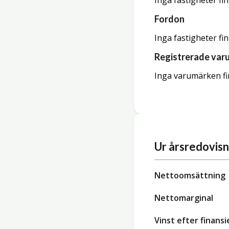
Inga fastigheter fi
Fordon
Inga fastigheter fi
Registrerade var
Inga varumärken fi
Ur årsredovis
Nettoomsättning
Nettomarginal
Vinst efter finansi