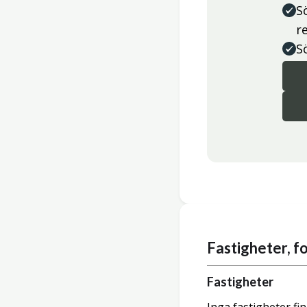
S
r
S
Fastigheter, 
Fastigheter