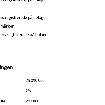
nns registrerade på bolaget.
nns registrerade på bolaget.
umärken
nns registrerade på bolaget.
ningen
25 090 000
2%
ella
283 000