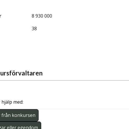
r
8 930 000
38
ursförvaltaren
 hjälp med:
r från konkursen
gar eller egendom