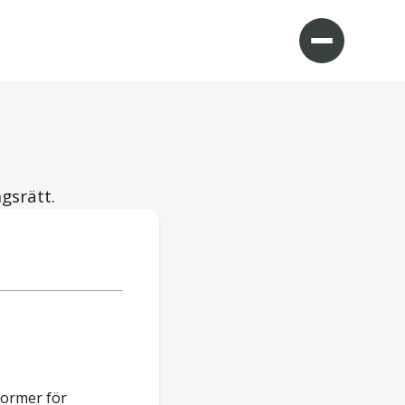
ngsrätt.
former för