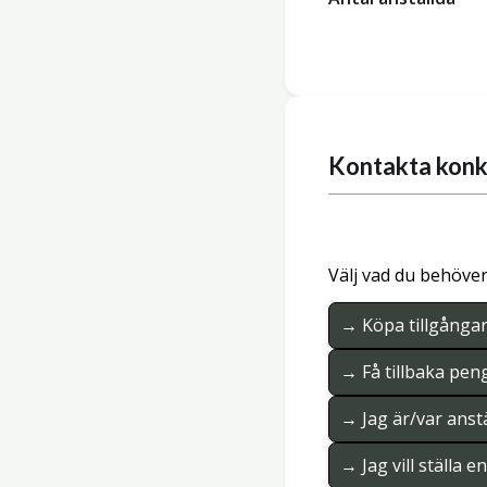
Kontakta konk
Välj vad du behöver
→ Köpa tillgånga
→ Få tillbaka pen
→ Jag är/var anstä
→ Jag vill ställa 