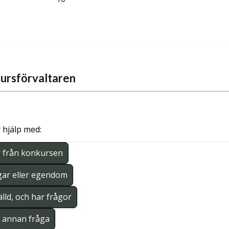
ursförvaltaren
 hjälp med:
r från konkursen
gar eller egendom
lld, och har frågor
en annan fråga