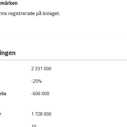
umärken
nns registrerade på bolaget.
ningen
2 331 000
-25%
ella
-606 000
r
1 728 000
10