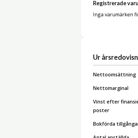
Registrerade var
Inga varumärken fi
Ur årsredovis
Nettoomsättning
Nettomarginal
Vinst efter finansi
poster
Bokförda tillgånga
Antal anställda