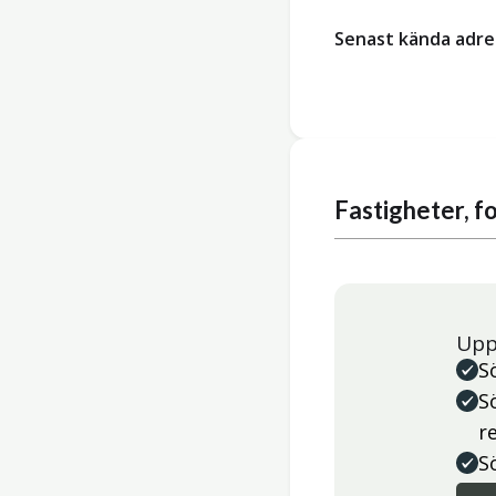
Senast kända adre
Fastigheter, 
Upp
S
S
r
S