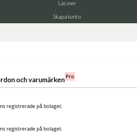
Läs mer
Skapa konto
Pro
fordon och varumärken
nns registrerade på bolaget.
nns registrerade på bolaget.