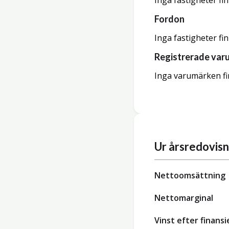
Inga fastigheter fi
Fordon
Inga fastigheter fi
Registrerade var
Inga varumärken fi
Ur årsredovis
Nettoomsättning
Nettomarginal
Vinst efter finansi