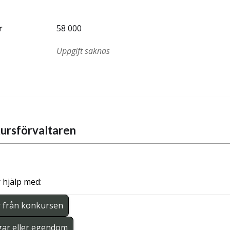
r
58 000
Uppgift saknas
ursförvaltaren
 hjälp med:
r från konkursen
gar eller egendom