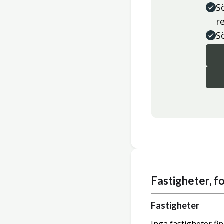
S
r
S
Fastigheter, 
Fastigheter