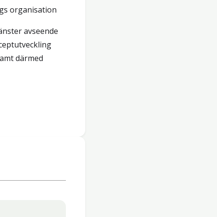
gs organisation
änster avseende
ceptutveckling
 samt därmed