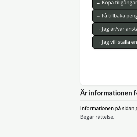
→ Köpa tillgånga
→ Få tillbaka pen
→ Jag är/var anstä
→ Jag vill ställa 
Är informationen f
Informationen på sidan g
Begär rättelse.