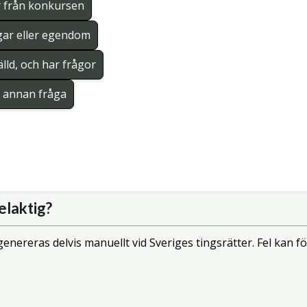
r från konkursen
gar eller egendom
lld, och har frågor
en annan fråga
elaktig?
enereras delvis manuellt vid Sveriges tingsrätter. Fel kan