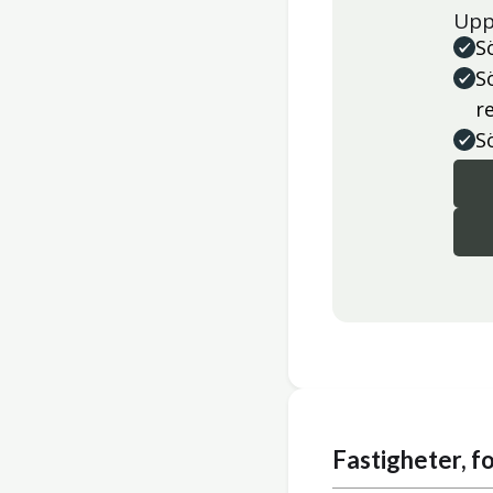
Upp
S
S
r
S
Fastigheter, 