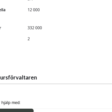
ella
12 000
r
332 000
2
ursförvaltaren
 hjälp med: