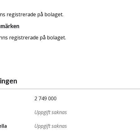
nns registrerade på bolaget.
umärken
nns registrerade på bolaget.
ningen
2 749 000
Uppgift saknas
ella
Uppgift saknas