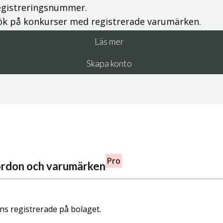
egistreringsnummer.
ök på konkurser med registrerade varumärken.
Läs mer
Skapa konto
Pro
fordon och varumärken
nns registrerade på bolaget.