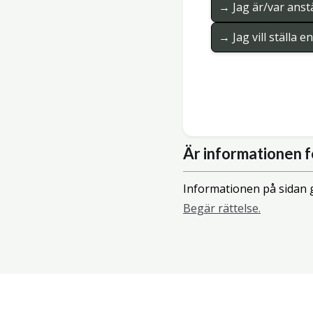
→ Jag är/var anstä
→ Jag vill ställa 
Är informationen f
Informationen på sidan g
Begär rättelse.