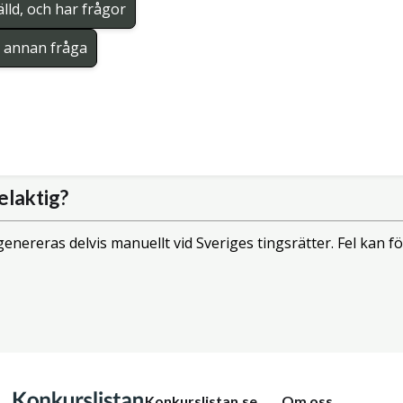
lld, och har frågor
en annan fråga
elaktig?
enereras delvis manuellt vid Sveriges tingsrätter. Fel kan
Konkurslistan.se
Om oss