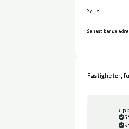
Syfte
Senast kända adre
Fastigheter, 
Upp
S
S