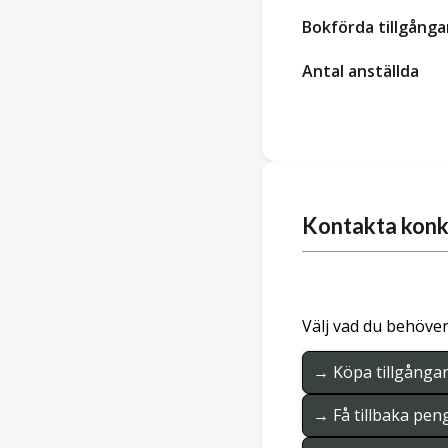
Bokförda tillgånga
Antal anställda
Kontakta konk
Välj vad du behöver
→ Köpa tillgånga
→ Få tillbaka pen