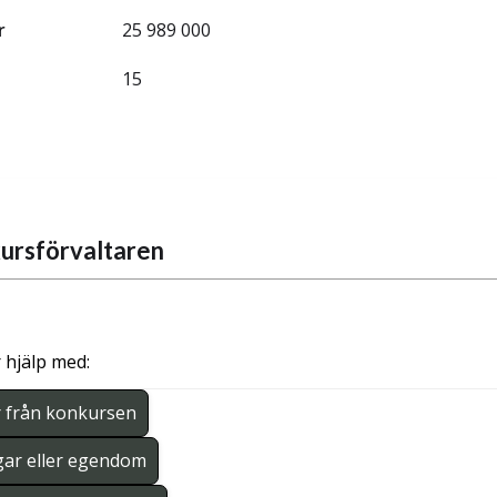
r
25 989 000
15
ursförvaltaren
 hjälp med:
r från konkursen
gar eller egendom