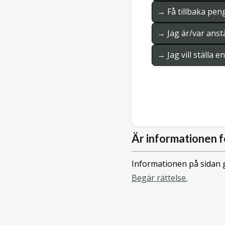
→ Få tillbaka pen
→ Jag är/var anstä
→ Jag vill ställa 
Är informationen f
Informationen på sidan g
Begär rättelse.