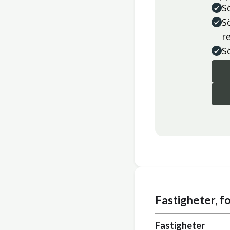
S
S
r
S
Fastigheter, 
Fastigheter