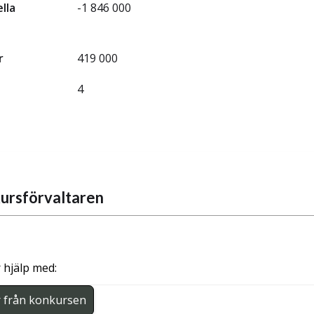
ella
-1 846 000
r
419 000
4
ursförvaltaren
 hjälp med:
r från konkursen