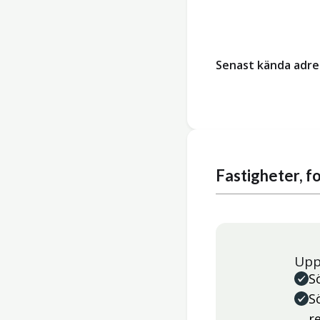
Senast kända adre
Fastigheter, 
Upp
S
S
r