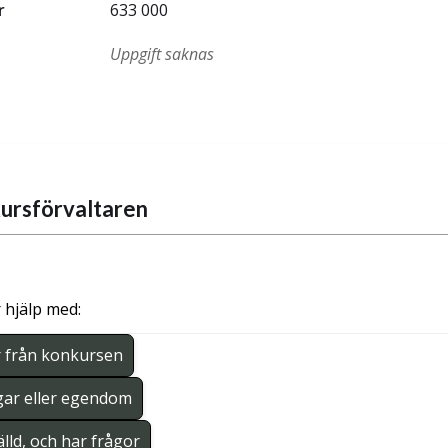
r
633 000
Uppgift saknas
ursförvaltaren
 hjälp med:
r från konkursen
gar eller egendom
lld, och har frågor