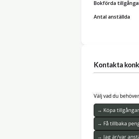
Bokförda tillgånga
Antal anställda
Kontakta konk
Välj vad du behöver
→ Köpa tillgånga
→ Få tillbaka pen
→ Jag är/var anstä