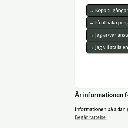
→ Köpa tillgånga
→ Få tillbaka pen
→ Jag är/var anstä
→ Jag vill ställa 
Är informationen f
Informationen på sidan g
Begär rättelse.