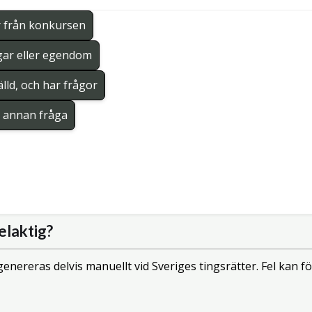
r från konkursen
gar eller egendom
lld, och har frågor
en annan fråga
elaktig?
enereras delvis manuellt vid Sveriges tingsrätter. Fel kan