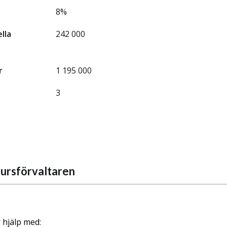
8%
ella
242 000
r
1 195 000
3
ursförvaltaren
 hjälp med: