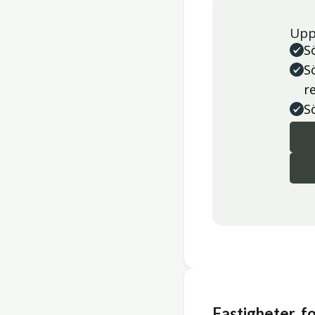
Upp
S
S
r
S
Fastigheter, 