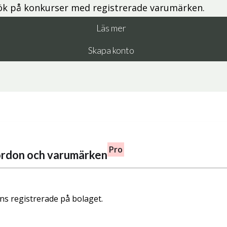
ök på konkurser med registrerade varumärken.
Läs mer
Skapa konto
Pro
fordon och varumärken
nns registrerade på bolaget.