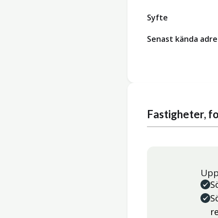
Syfte
Senast kända adre
Fastigheter, 
Upp
S
S
r