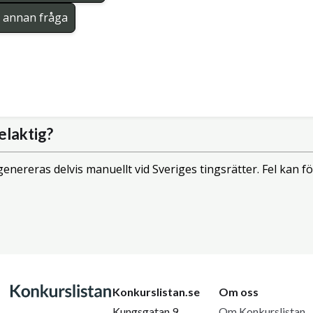
en annan fråga
elaktig?
enereras delvis manuellt vid Sveriges tingsrätter. Fel kan
Konkurslistan.se
Om oss
Kungsgatan 9
Om Konkurslistan