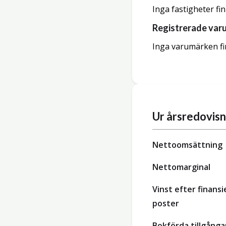
Inga fastigheter fi
Registrerade var
Inga varumärken fi
Ur årsredovis
Nettoomsättning
Nettomarginal
Vinst efter finansi
poster
Bokförda tillgånga