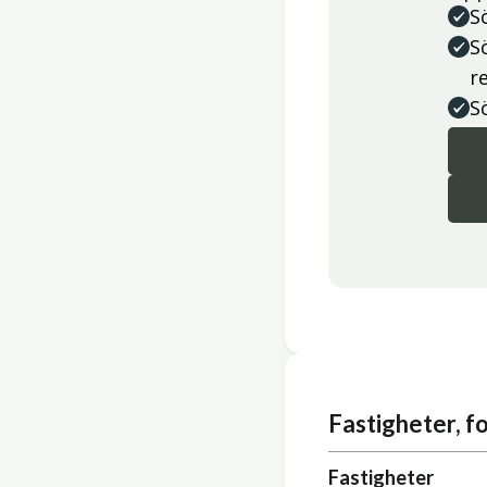
S
S
r
S
Fastigheter, 
Fastigheter