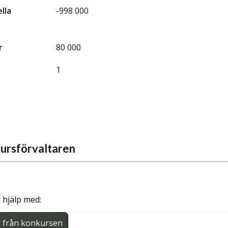
ella
-998 000
r
80 000
1
ursförvaltaren
 hjälp med:
r från konkursen