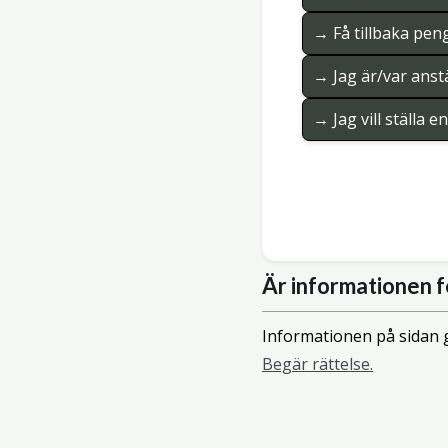
→ Få tillbaka pen
→ Jag är/var anstä
→ Jag vill ställa 
Är informationen f
Informationen på sidan g
Begär rättelse.