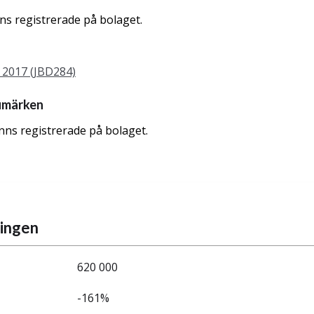
nns registrerade på bolaget.
2017 (JBD284)
umärken
nns registrerade på bolaget.
ningen
620 000
-161%