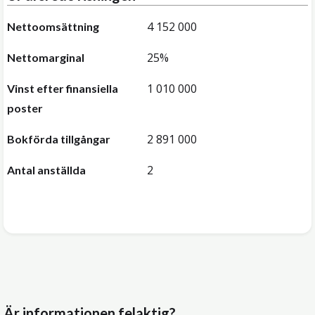
4 152 000
Nettoomsättning
25%
Nettomarginal
1 010 000
Vinst efter finansiella
poster
2 891 000
Bokförda tillgångar
2
Antal anställda
Är informationen felaktig?