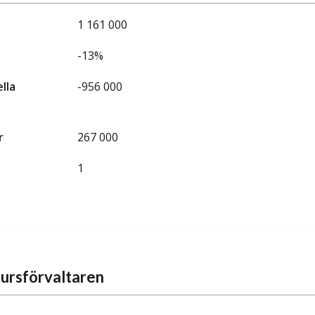
1 161 000
-13%
ella
-956 000
r
267 000
1
ursförvaltaren