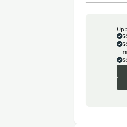
Upp
S
S
r
S