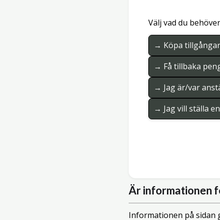
Välj vad du behöver
→ Köpa tillgånga
→ Få tillbaka pen
→ Jag är/var anstä
→ Jag vill ställa 
Är informationen f
Informationen på sidan g