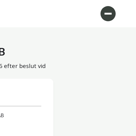
B
6
efter beslut vid
AB