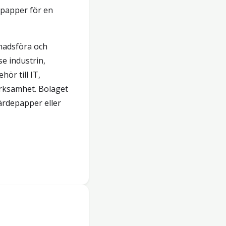
epapper för en
knadsföra och
se industrin,
ör till IT,
rksamhet. Bolaget
värdepapper eller