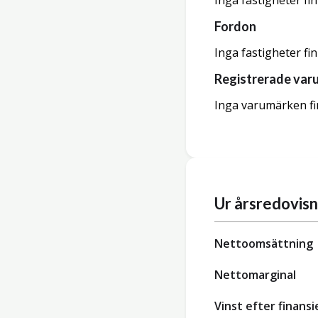
Inga fastigheter fi
Fordon
Inga fastigheter fi
Registrerade var
Inga varumärken fi
Ur årsredovis
Nettoomsättning
Nettomarginal
Vinst efter finansi