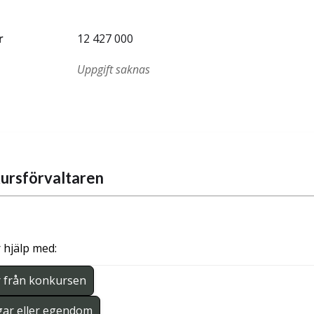
r
12 427 000
Uppgift saknas
ursförvaltaren
 hjälp med:
r från konkursen
gar eller egendom