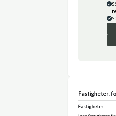
S
r
S
Fastigheter, 
Fastigheter