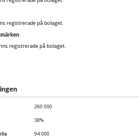
nns registrerade på bolaget.
nns registrerade på bolaget.
umärken
nns registrerade på bolaget.
ningen
260 000
38%
ella
94 000