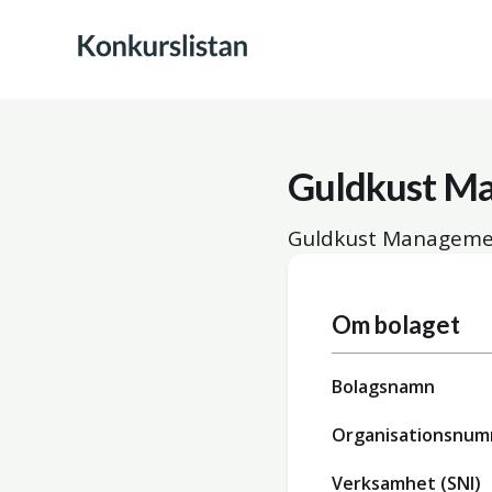
Guldkust M
Guldkust Managemen
Om bolaget
Bolagsnamn
Organisationsnu
Verksamhet (SNI)