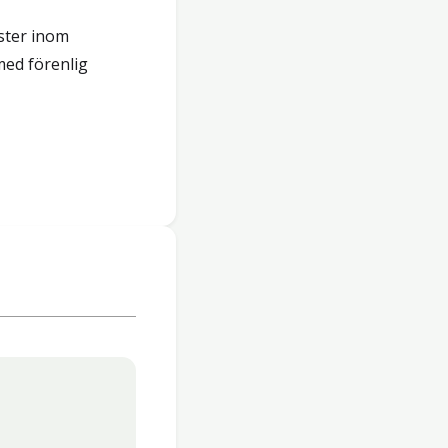
nster inom
ed förenlig