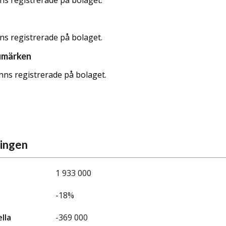
nns registrerade på bolaget.
nns registrerade på bolaget.
umärken
nns registrerade på bolaget.
ningen
1 933 000
-18%
ella
-369 000