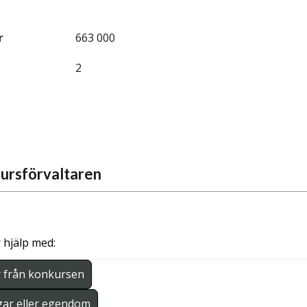
r
663 000
2
ursförvaltaren
 hjälp med:
r från konkursen
gar eller egendom