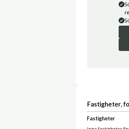
S
r
S
Fastigheter, 
Fastigheter