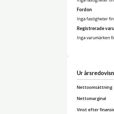
Inga fastigheter fi
Fordon
Inga fastigheter fi
Registrerade var
Inga varumärken fi
Ur årsredovis
Nettoomsättning
Nettomarginal
Vinst efter finansi