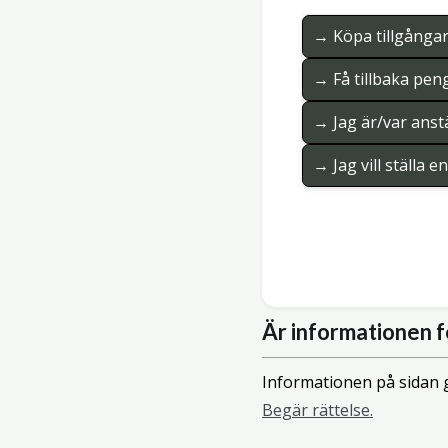
→ Köpa tillgånga
→ Få tillbaka pen
→ Jag är/var anstä
→ Jag vill ställa 
Är informationen f
Informationen på sidan g
Begär rättelse.