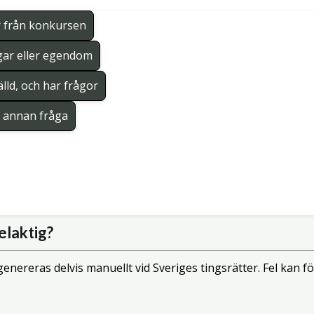
r från konkursen
gar eller egendom
lld, och har frågor
en annan fråga
elaktig?
enereras delvis manuellt vid Sveriges tingsrätter. Fel kan