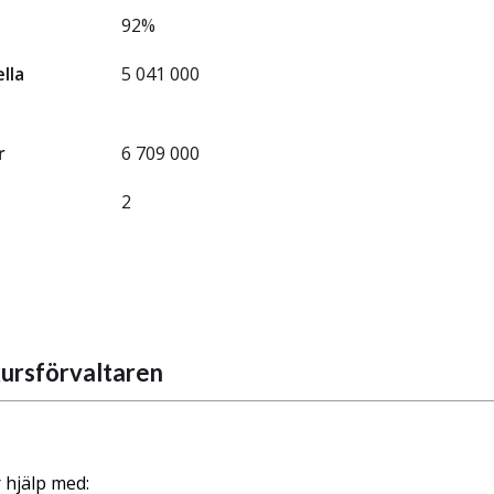
92%
ella
5 041 000
r
6 709 000
2
ursförvaltaren
 hjälp med: