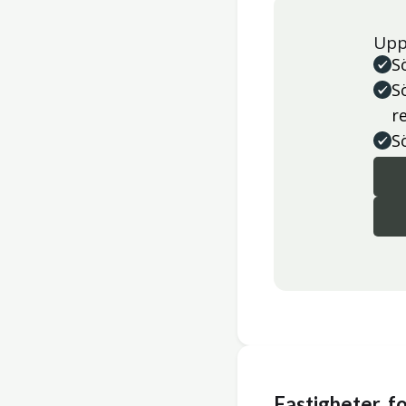
Upp
S
S
r
S
Fastigheter, 