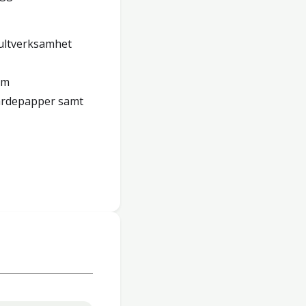
sultverksamhet
om
ärdepapper samt