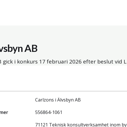
lvsbyn AB
B gick i konkurs
17 februari 2026
efter beslut vid L
Carlzons i Älvsbyn AB
mmer
556864-1061
71121 Teknisk konsultverksamhet inom by