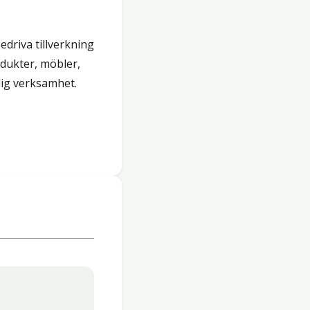
edriva tillverkning
odukter, möbler,
lig verksamhet.