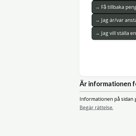
→ Få tillbaka pen
→ Jag är/var anstä
→ Jag vill ställa 
Är informationen f
Informationen på sidan g
Begär rättelse.