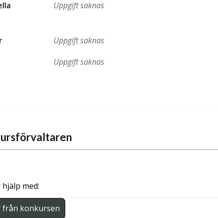
ella
Uppgift saknas
r
Uppgift saknas
Uppgift saknas
ursförvaltaren
 hjälp med:
r från konkursen