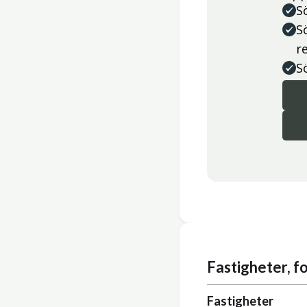
S
S
r
S
Fastigheter, 
Fastigheter