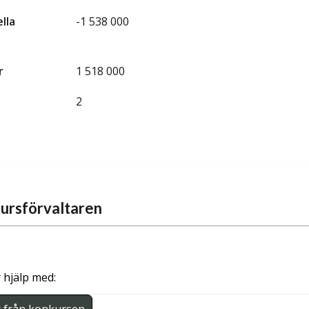
ella
-1 538 000
r
1 518 000
2
ursförvaltaren
 hjälp med: