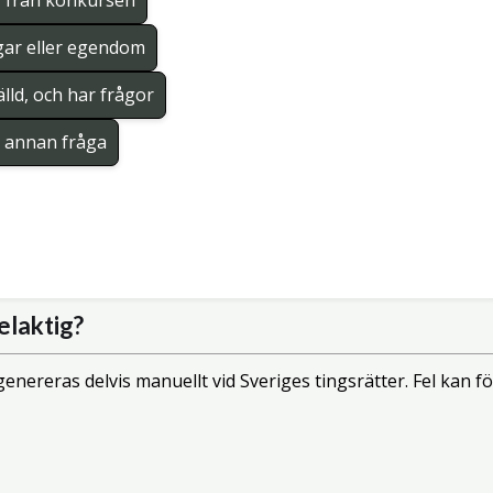
r från konkursen
gar eller egendom
lld, och har frågor
en annan fråga
elaktig?
enereras delvis manuellt vid Sveriges tingsrätter. Fel kan