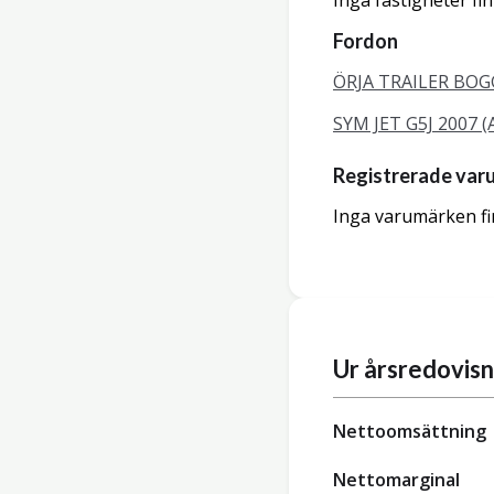
Inga fastigheter fi
Fordon
ÖRJA TRAILER BOGG
SYM JET G5J 2007 (
Registrerade var
Inga varumärken fi
Ur årsredovis
Nettoomsättning
Nettomarginal