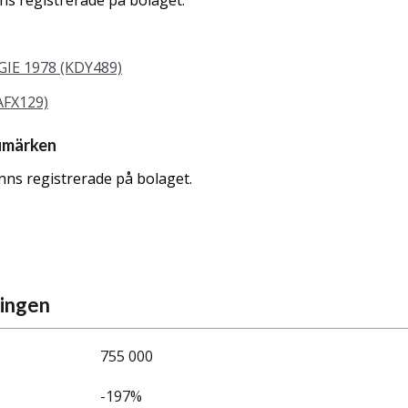
nns registrerade på bolaget.
IE 1978 (KDY489)
AFX129)
umärken
nns registrerade på bolaget.
ningen
755 000
-197%