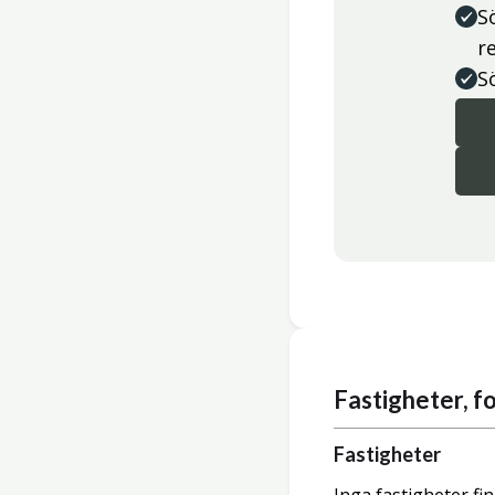
S
r
S
Fastigheter, 
Fastigheter