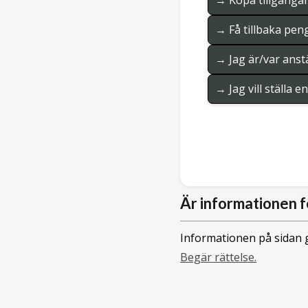
→ Köpa tillgånga
→ Få tillbaka pen
→ Jag är/var anstä
→ Jag vill ställa 
Är informationen f
Informationen på sidan g
Begär rättelse.