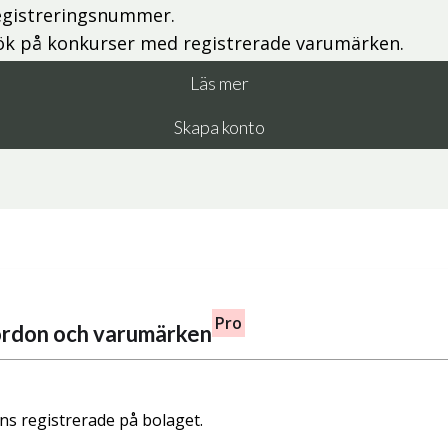
egistreringsnummer.
ök på konkurser med registrerade varumärken.
Läs mer
Skapa konto
Pro
fordon och varumärken
nns registrerade på bolaget.