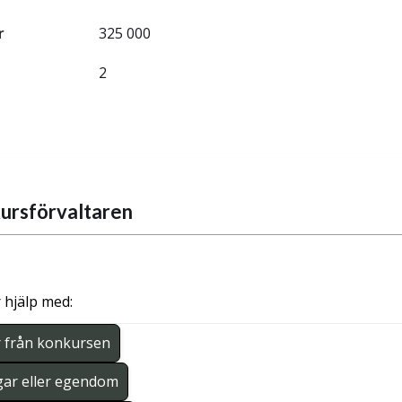
r
325 000
2
ursförvaltaren
 hjälp med:
r från konkursen
gar eller egendom