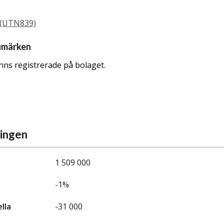
 (UTN839)
umärken
nns registrerade på bolaget.
ningen
1 509 000
-1%
ella
-31 000