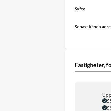
Syfte
Senast kända adre
Fastigheter, 
Upp
S
S