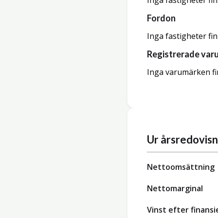
Inga fastigheter fi
Fordon
Inga fastigheter fi
Registrerade var
Inga varumärken fi
Ur årsredovis
Nettoomsättning
Nettomarginal
Vinst efter finansi