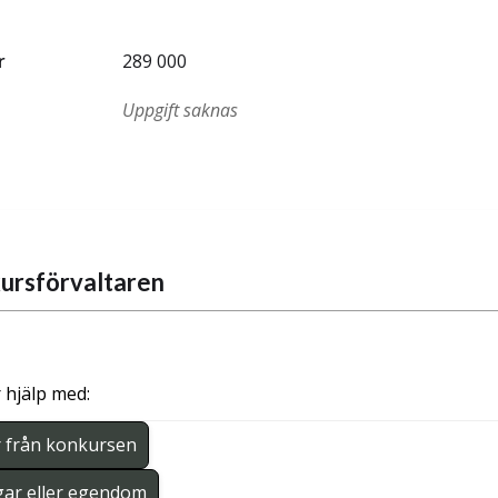
r
289 000
Uppgift saknas
ursförvaltaren
 hjälp med:
r från konkursen
gar eller egendom