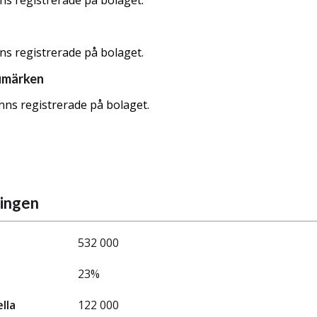
nns registrerade på bolaget.
nns registrerade på bolaget.
umärken
nns registrerade på bolaget.
ningen
532 000
23%
ella
122 000