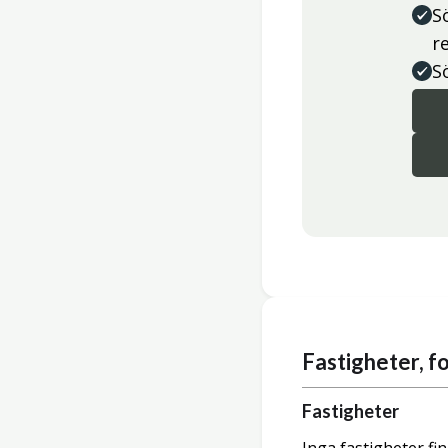
S
r
S
Fastigheter, 
Fastigheter