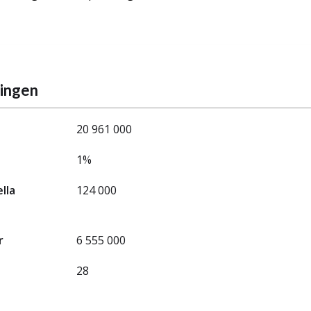
ningen
20 961 000
1%
ella
124 000
r
6 555 000
28