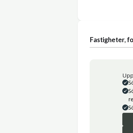
Fastigheter, 
Upp
S
S
r
S