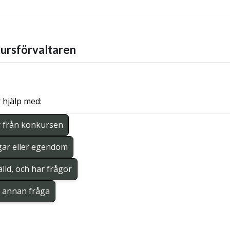
ursförvaltaren
 hjälp med:
r från konkursen
gar eller egendom
lld, och har frågor
en annan fråga