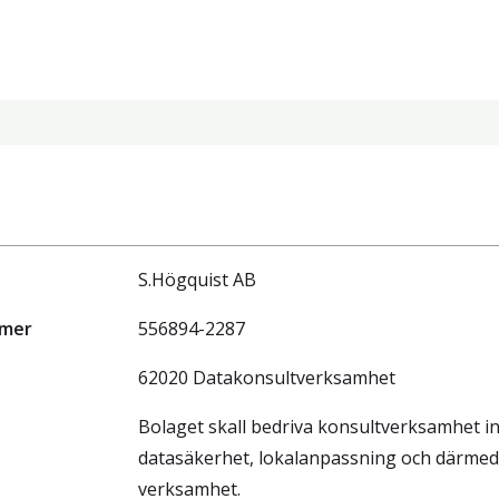
S.Högquist AB
mmer
556894-2287
62020 Datakonsultverksamhet
Bolaget skall bedriva konsultverksamhet i
datasäkerhet, lokalanpassning och därmed
verksamhet.