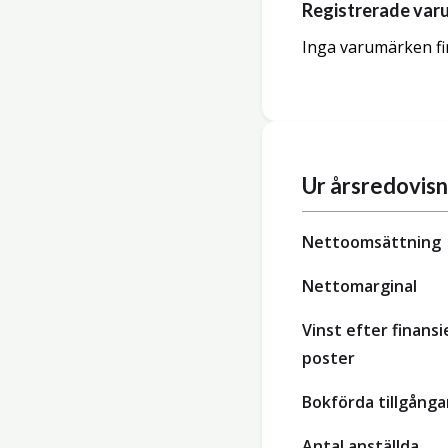
Registrerade var
Inga varumärken fi
Ur årsredovis
Nettoomsättning
Nettomarginal
Vinst efter finansi
poster
Bokförda tillgånga
Antal anställda