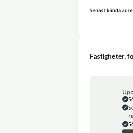
Senast kända adre
Fastigheter, 
Upp
S
S
r
S