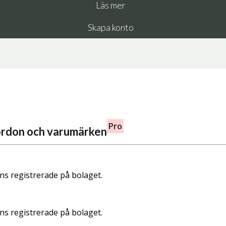
Läs mer
Skapa konto
Pro
fordon och varumärken
nns registrerade på bolaget.
nns registrerade på bolaget.