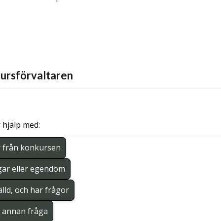
ursförvaltaren
 hjälp med:
r från konkursen
gar eller egendom
lld, och har frågor
en annan fråga