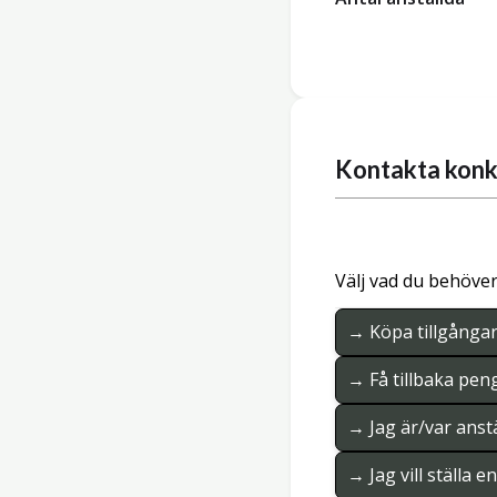
Kontakta konk
Välj vad du behöver
→ Köpa tillgånga
→ Få tillbaka pen
→ Jag är/var anstä
→ Jag vill ställa 