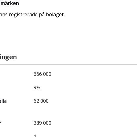
umärken
nns registrerade på bolaget.
ningen
666 000
9%
ella
62 000
r
389 000
1