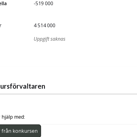
ella
-519 000
r
4 514 000
Uppgift saknas
ursförvaltaren
 hjälp med:
r från konkursen