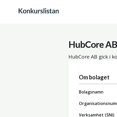
HubCore A
HubCore AB gick i k
Om bolaget
Bolagsnamn
Organisationsnu
Verksamhet (SNI)