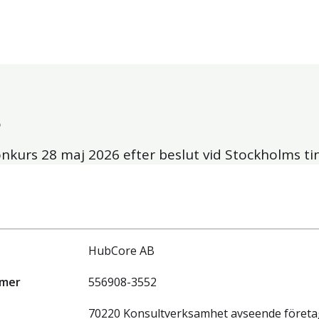
B
onkurs
28 maj 2026
efter beslut vid Stockholms tin
HubCore AB
mmer
556908-3552
70220 Konsultverksamhet avseende företa