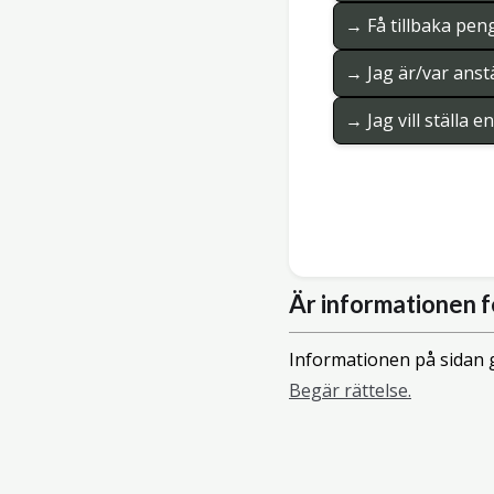
→ Få tillbaka pen
→ Jag är/var anstä
→ Jag vill ställa 
Är informationen f
Informationen på sidan g
Begär rättelse.