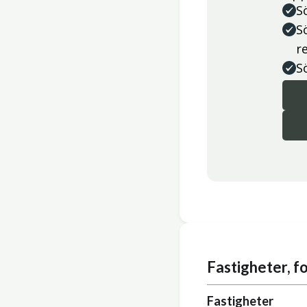
S
S
r
S
Fastigheter, 
Fastigheter