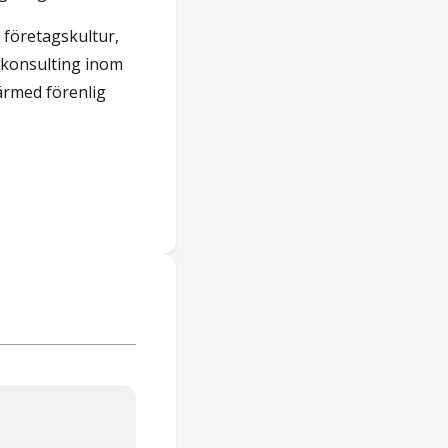
 företagskultur,
h konsulting inom
ärmed förenlig