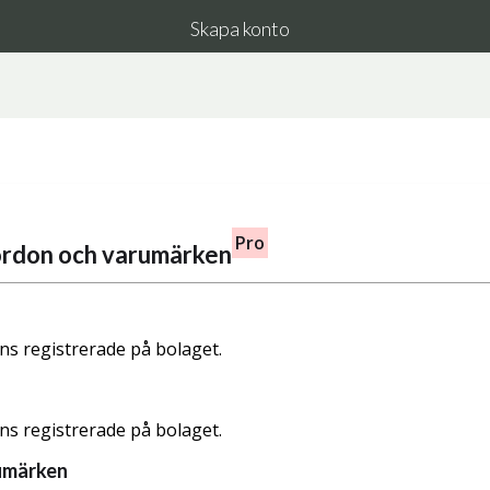
Skapa konto
Pro
fordon och varumärken
nns registrerade på bolaget.
nns registrerade på bolaget.
umärken