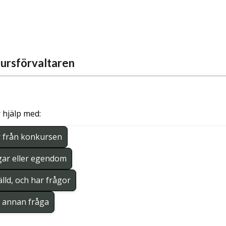
ursförvaltaren
 hjälp med:
r från konkursen
gar eller egendom
lld, och har frågor
en annan fråga