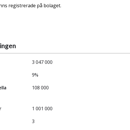
nns registrerade på bolaget.
ningen
3 047 000
9%
ella
108 000
r
1 001 000
3