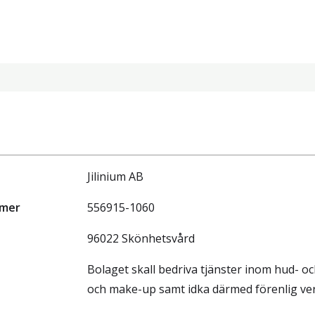
Jilinium AB
mmer
556915-1060
96022 Skönhetsvård
Bolaget skall bedriva tjänster inom hud- o
och make-up samt idka därmed förenlig ve