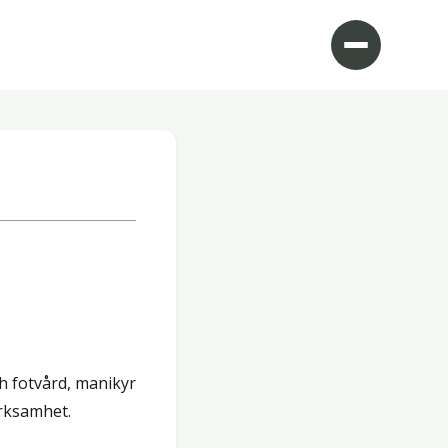
ch fotvård, manikyr
rksamhet.