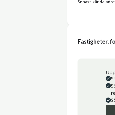
Senast kända adre
Fastigheter, 
Upp
S
S
r
S