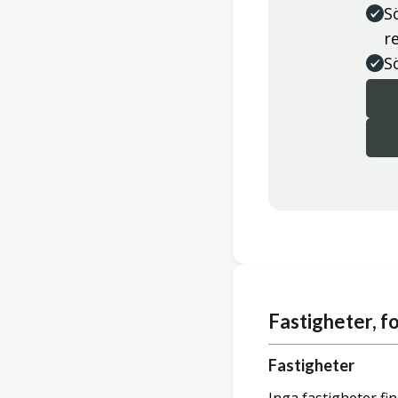
S
r
S
Fastigheter, 
Fastigheter