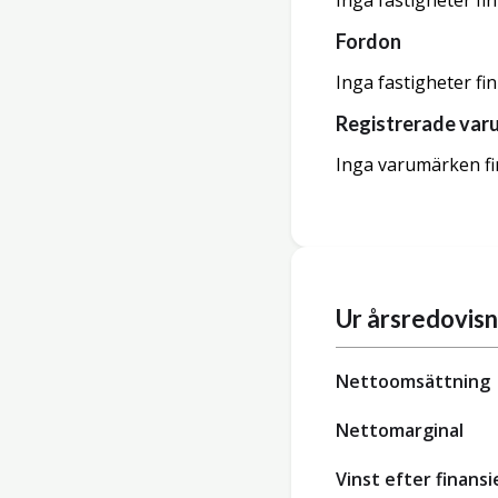
Inga fastigheter fi
Fordon
Inga fastigheter fi
Registrerade var
Inga varumärken fi
Ur årsredovis
Nettoomsättning
Nettomarginal
Vinst efter finansi