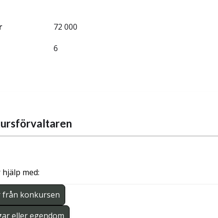
r
72 000
6
ursförvaltaren
 hjälp med:
r från konkursen
gar eller egendom