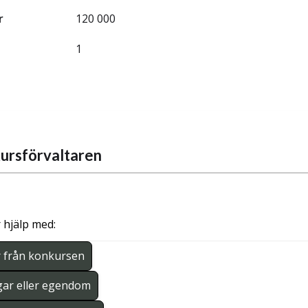
r
120 000
1
ursförvaltaren
 hjälp med:
r från konkursen
gar eller egendom