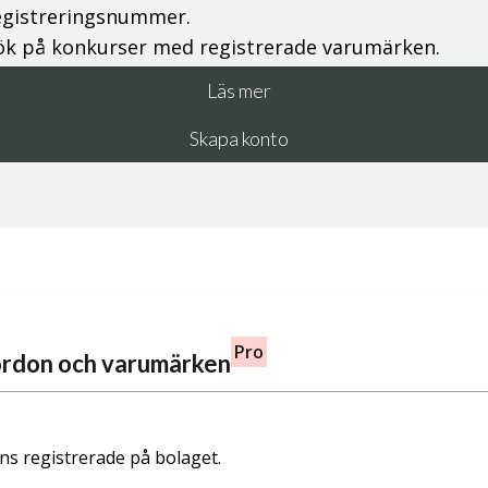
egistreringsnummer.
ök på konkurser med registrerade varumärken.
Läs mer
Skapa konto
Pro
fordon och varumärken
nns registrerade på bolaget.