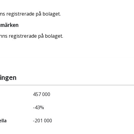
nns registrerade på bolaget.
umärken
nns registrerade på bolaget.
ningen
457 000
-43%
ella
-201 000