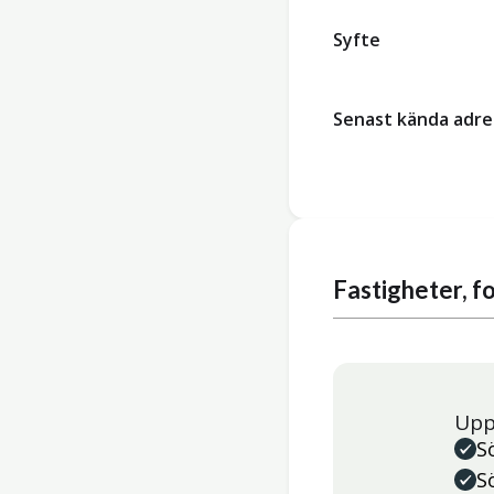
Syfte
Senast kända adre
Fastigheter, 
Upp
S
S