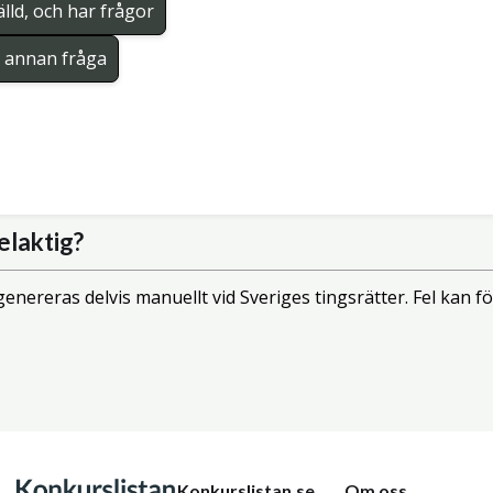
lld, och har frågor
en annan fråga
elaktig?
enereras delvis manuellt vid Sveriges tingsrätter. Fel kan
Konkurslistan.se
Om oss