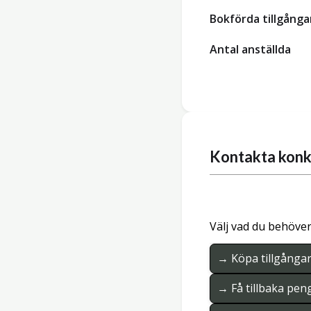
Bokförda tillgånga
Antal anställda
Kontakta konk
Välj vad du behöver
→ Köpa tillgånga
→ Få tillbaka pen