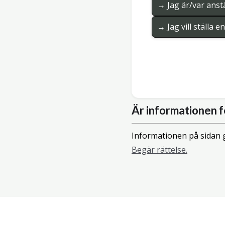
→ Jag är/var anstä
→ Jag vill ställa 
Är informationen f
Informationen på sidan g
Begär rättelse.