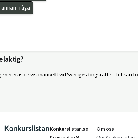
en annan fråga
elaktig?
enereras delvis manuellt vid Sveriges tingsrätter. Fel kan
Konkurslistan.se
Om oss
Kungsgatan 9
Om Konkurslistan