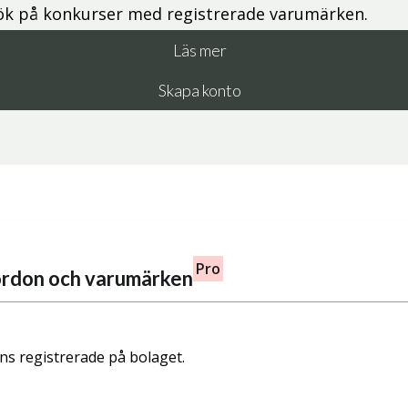
ök på konkurser med registrerade varumärken.
Läs mer
Skapa konto
Pro
fordon och varumärken
nns registrerade på bolaget.