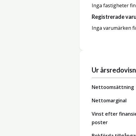
Inga fastigheter fi
Registrerade var
Inga varumärken fi
Ur årsredovis
Nettoomsättning
Nettomarginal
Vinst efter finansi
poster
Bokförda tillgånga