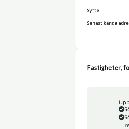
Syfte
Senast kända adre
Fastigheter, 
Upp
S
S
r