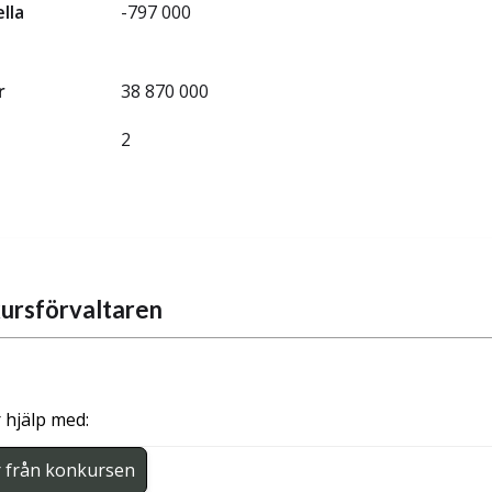
ella
-797 000
r
38 870 000
2
ursförvaltaren
 hjälp med:
r från konkursen