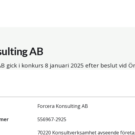
sulting AB
AB gick i konkurs
8 januari 2025
efter beslut vid Ör
Forcera Konsulting AB
mmer
556967-2925
70220 Konsultverksamhet avseende företa