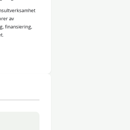
konsultverksamhet
orer av
, finansiering,
t.