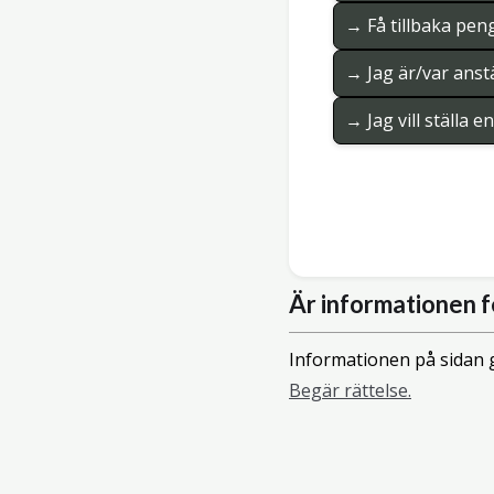
→ Få tillbaka pen
→ Jag är/var anstä
→ Jag vill ställa 
Är informationen f
Informationen på sidan g
Begär rättelse.