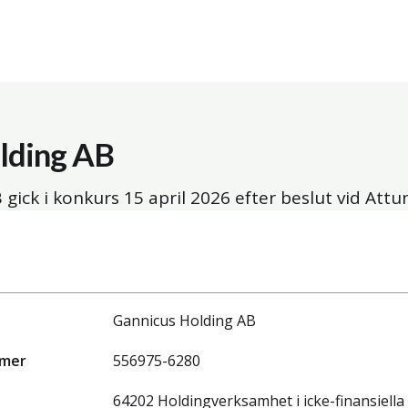
lding AB
 gick i konkurs
15 april 2026
efter beslut vid Attu
Gannicus Holding AB
mmer
556975-6280
64202 Holdingverksamhet i icke-finansiell