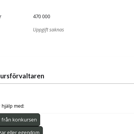
r
470 000
Uppgift saknas
ursförvaltaren
 hjälp med:
r från konkursen
gar eller egendom