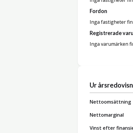
Inga fastigheter fi
Fordon
Inga fastigheter fi
Registrerade var
Inga varumärken fi
Ur årsredovis
Nettoomsättning
Nettomarginal
Vinst efter finansi