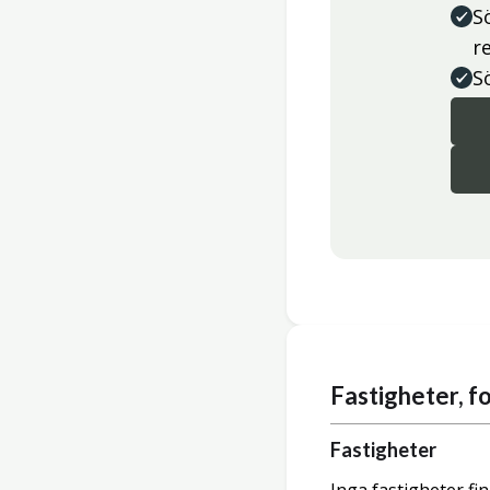
S
r
S
Fastigheter, 
Fastigheter