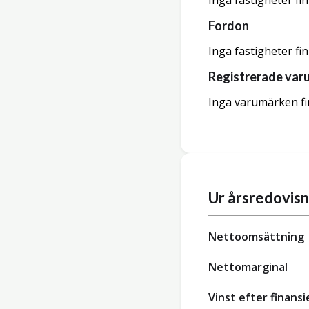
Inga fastigheter fi
Fordon
Inga fastigheter fi
Registrerade var
Inga varumärken fi
Ur årsredovis
Nettoomsättning
Nettomarginal
Vinst efter finansi