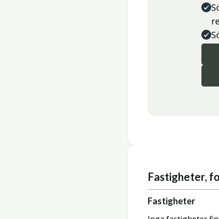
S
r
S
Fastigheter, 
Fastigheter