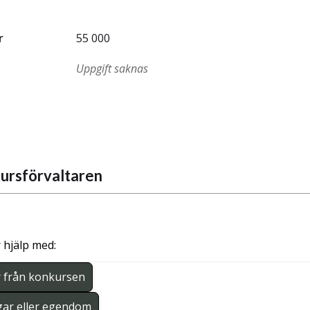
r
55 000
Uppgift saknas
ursförvaltaren
 hjälp med:
r från konkursen
gar eller egendom