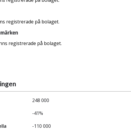
nns registrerade på bolaget.
nns registrerade på bolaget.
umärken
nns registrerade på bolaget.
ningen
248 000
-41%
ella
-110 000