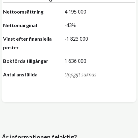
4 195 000
Nettoomsättning
-43%
Nettomarginal
-1 823 000
Vinst efter finansiella
poster
1 636 000
Bokförda tillgångar
Uppgift saknas
Antal anställda
Är informationen felaktig?