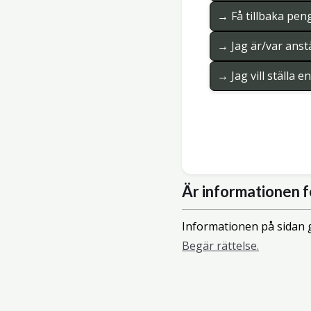
→ Få tillbaka pen
→ Jag är/var anstä
→ Jag vill ställa 
Är informationen f
Informationen på sidan g
Begär rättelse.