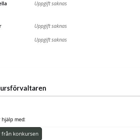
ella
Uppgift saknas
r
Uppgift saknas
Uppgift saknas
ursförvaltaren
 hjälp med:
r från konkursen