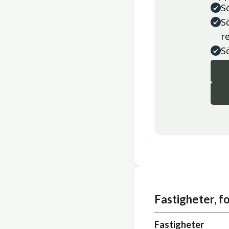
S
S
r
S
Fastigheter, 
Fastigheter