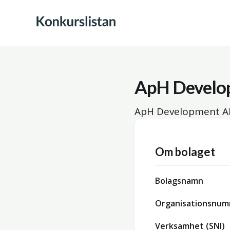
ApH Develo
ApH Development AB
Om bolaget
Bolagsnamn
Organisationsnu
Verksamhet (SNI)