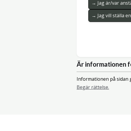
→ Jag är/var anstä
→ Jag vill ställa 
Är informationen f
Informationen på sidan g
Begär rättelse.