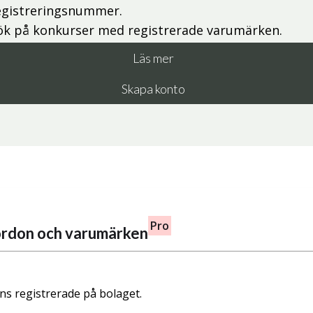
egistreringsnummer.
ök på konkurser med registrerade varumärken.
Läs mer
Skapa konto
Pro
fordon och varumärken
nns registrerade på bolaget.