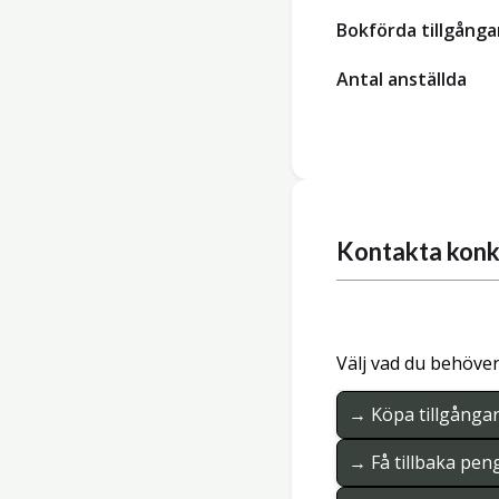
Bokförda tillgånga
Antal anställda
Kontakta konk
Välj vad du behöver
→ Köpa tillgånga
→ Få tillbaka pen