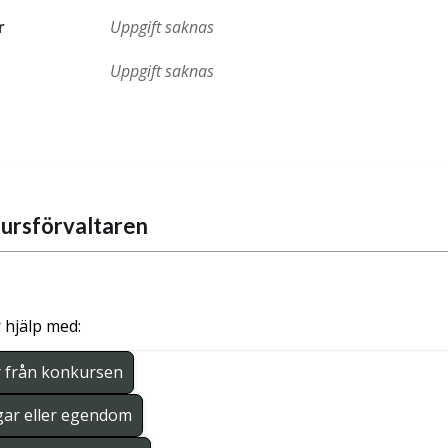
r
Uppgift saknas
Uppgift saknas
ursförvaltaren
 hjälp med:
r från konkursen
gar eller egendom