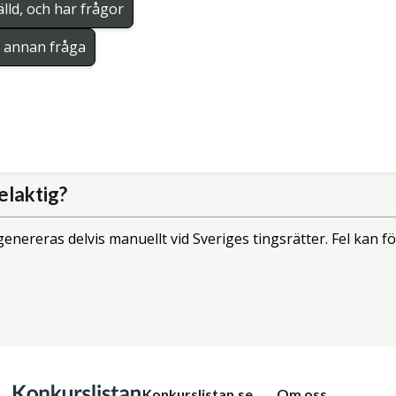
lld, och har frågor
en annan fråga
elaktig?
enereras delvis manuellt vid Sveriges tingsrätter. Fel kan
Konkurslistan.se
Om oss