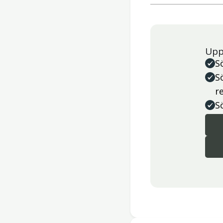
Upp
S
S
r
S