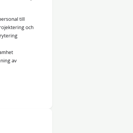
ersonal till
rojektering och
ytering
samhet
ning av