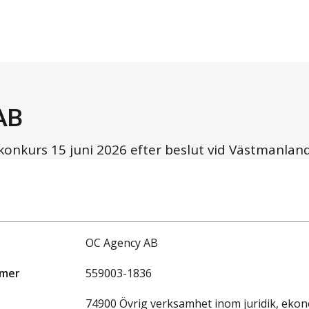
AB
 konkurs
15 juni 2026
efter beslut vid Västmanland
OC Agency AB
mmer
559003-1836
74900 Övrig verksamhet inom juridik, eko