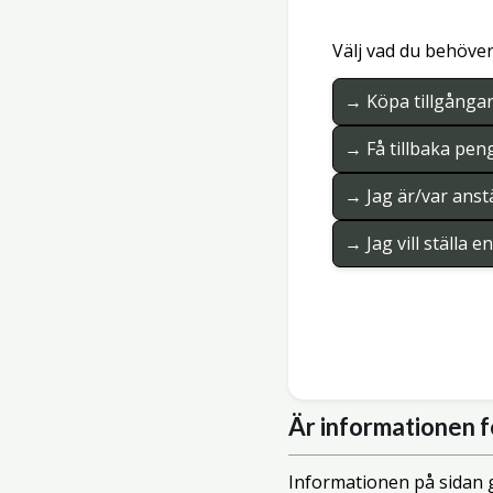
Välj vad du behöver
→ Köpa tillgånga
→ Få tillbaka pen
→ Jag är/var anstä
→ Jag vill ställa 
Är informationen f
Informationen på sidan g