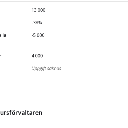
13 000
-38%
ella
-5 000
r
4 000
Uppgift saknas
ursförvaltaren