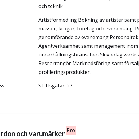
och teknik
Artistförmedling Bokning av artister samt p
mässor, krogar, företag och evenemang. P
genomförande av evenemang Personalrekr
Agentverksamhet samt management inom
underhållningsbranschen Skivbolagsverk
Researrangör Marknadsföring samt försälj
profileringsprodukter.
ss
Slottsgatan 27
Pro
fordon och varumärken