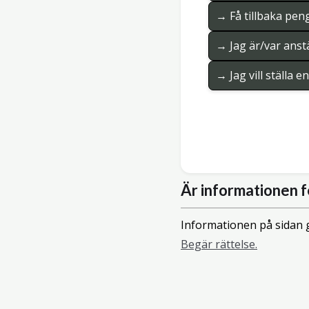
→ Få tillbaka pen
→ Jag är/var anstä
→ Jag vill ställa 
Är informationen f
Informationen på sidan g
Begär rättelse.