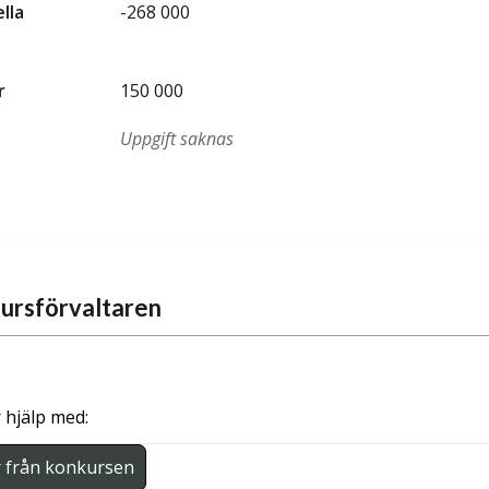
ella
-268 000
r
150 000
Uppgift saknas
ursförvaltaren
 hjälp med:
r från konkursen