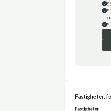
S
S
r
S
Fastigheter, 
Fastigheter