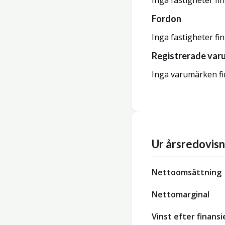
Inga fastigheter fi
Fordon
Inga fastigheter fi
Registrerade var
Inga varumärken fi
Ur årsredovis
Nettoomsättning
Nettomarginal
Vinst efter finansi