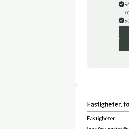
S
r
S
Fastigheter, 
Fastigheter