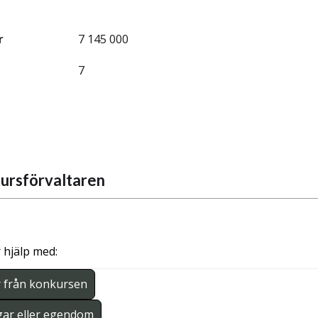
r
7 145 000
7
ursförvaltaren
 hjälp med:
r från konkursen
gar eller egendom