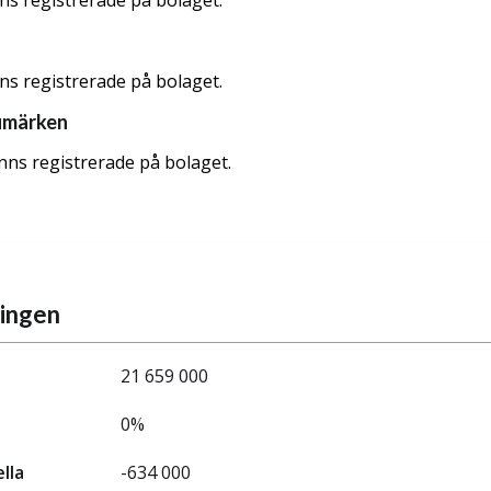
nns registrerade på bolaget.
nns registrerade på bolaget.
umärken
nns registrerade på bolaget.
ningen
21 659 000
0%
ella
-634 000