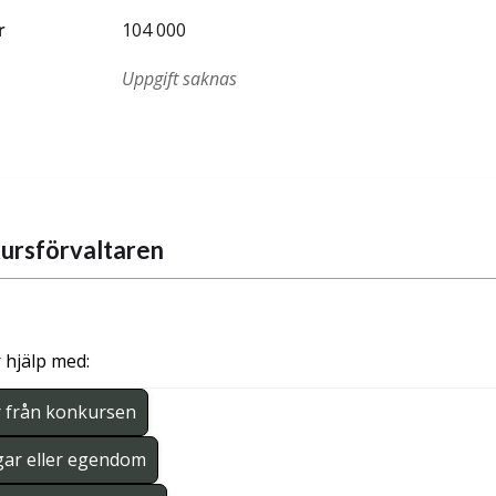
r
104 000
Uppgift saknas
ursförvaltaren
 hjälp med:
r från konkursen
gar eller egendom