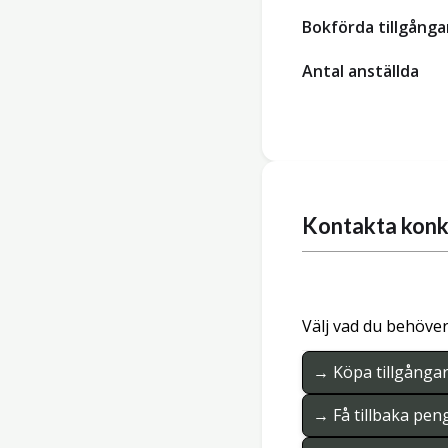
Bokförda tillgånga
Antal anställda
Kontakta konk
Välj vad du behöver
→ Köpa tillgånga
→ Få tillbaka pen