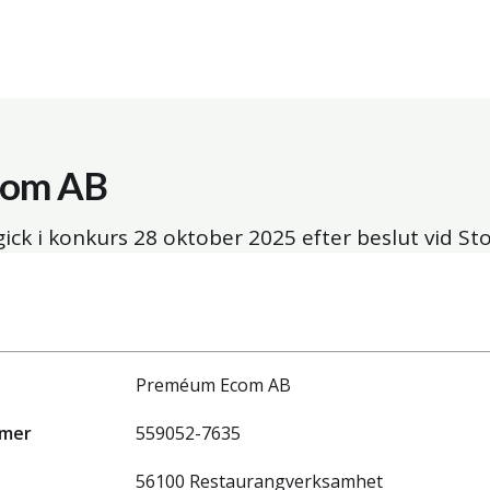
com AB
ck i konkurs
28 oktober 2025
efter beslut vid St
Preméum Ecom AB
mmer
559052-7635
56100 Restaurangverksamhet