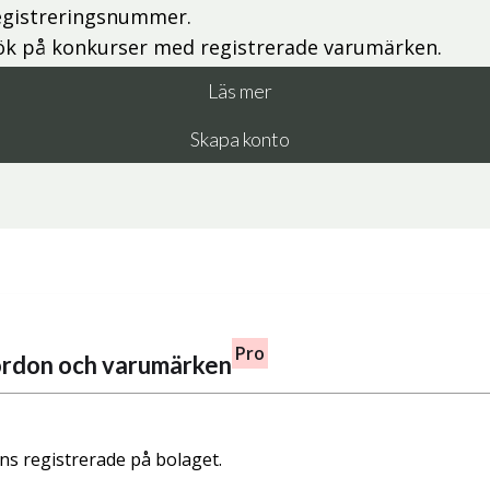
egistreringsnummer.
ök på konkurser med registrerade varumärken.
Läs mer
Skapa konto
Pro
fordon och varumärken
nns registrerade på bolaget.