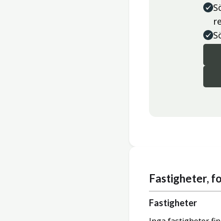
S
r
S
Fastigheter, 
Fastigheter