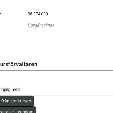
r
36 374 000
Uppgift saknas
ursförvaltaren
 hjälp med:
r från konkursen
gar eller egendom