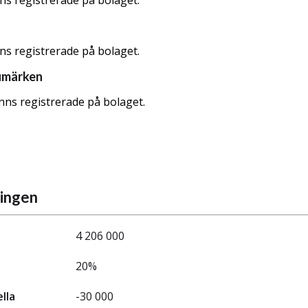
nns registrerade på bolaget.
nns registrerade på bolaget.
umärken
nns registrerade på bolaget.
ningen
4 206 000
20%
ella
-30 000