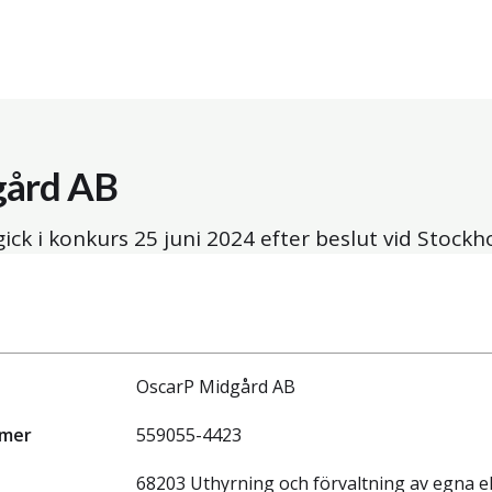
gård AB
ick i konkurs
25 juni 2024
efter beslut vid Stockh
OscarP Midgård AB
mmer
559055-4423
68203 Uthyrning och förvaltning av egna el