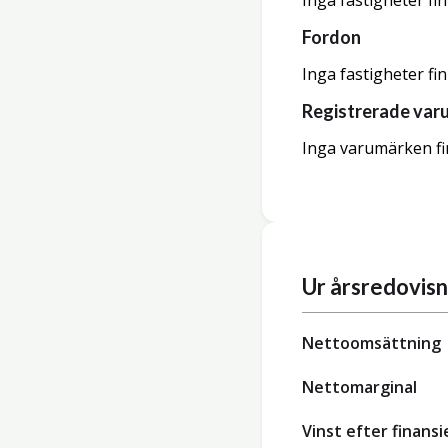
Inga fastigheter fi
Fordon
Inga fastigheter fi
Registrerade var
Inga varumärken fi
Ur årsredovis
Nettoomsättning
Nettomarginal
Vinst efter finansi