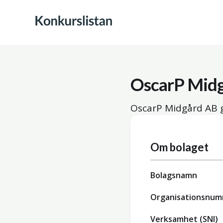
OscarP Mid
OscarP Midgård AB g
Om bolaget
Bolagsnamn
Organisationsnu
Verksamhet (SNI)