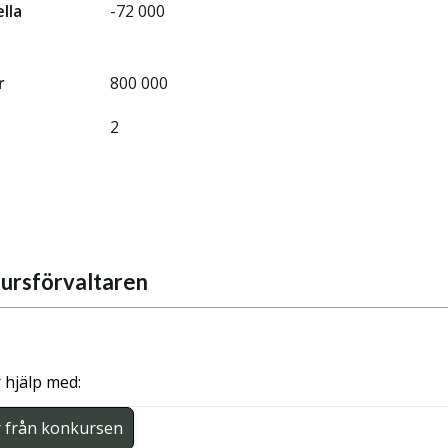
ella
-72 000
r
800 000
2
ursförvaltaren
 hjälp med:
r från konkursen