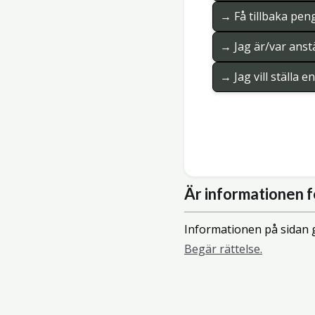
→ Få tillbaka pen
→ Jag är/var anstä
→ Jag vill ställa 
Är informationen f
Informationen på sidan g
Begär rättelse.