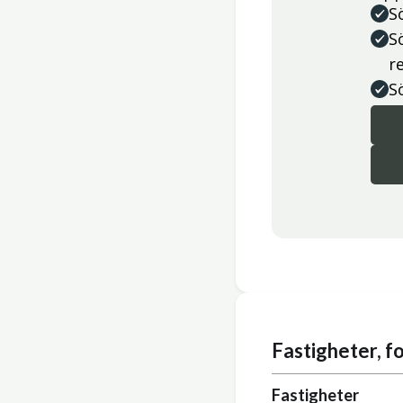
S
S
r
S
Fastigheter, 
Fastigheter