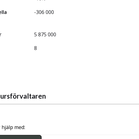
ella
-306 000
r
5 875 000
8
ursförvaltaren
 hjälp med: