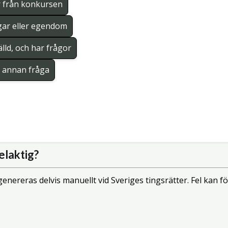
r från konkursen
gar eller egendom
lld, och har frågor
en annan fråga
elaktig?
enereras delvis manuellt vid Sveriges tingsrätter. Fel kan