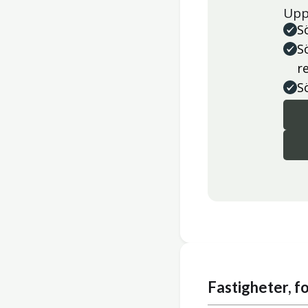
Upp
S
S
r
S
Fastigheter, 