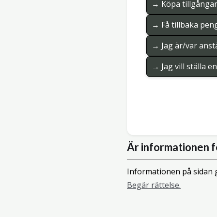
→ Köpa tillgånga
→ Få tillbaka pen
→ Jag är/var anstä
→ Jag vill ställa 
Är informationen f
Informationen på sidan g
Begär rättelse.